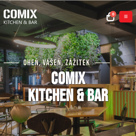
0
Oheň, Vášeň, Zážitek
COMIX
kitchen & bar