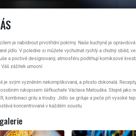
NÁS
cílem je nabídnout prvotřídní pokrmy. Naše kuchyně je opravdová 
ané jídlo. V poledne si můžete vychutnat rychlý a chutný oběd, v
uše a poctivě designovaný, atmosféru podtrhují komiksové kresb
l Váš zážitek umocní.
ě je svým vyzněním nekomplikovaná, a přesto dokonalá. Recepty
 osobním rukopisem šéfkuchaře Václava Matouška. Stejně jako nej
 kombinaci grilu a trouby. Jídlo se griluje a peče při vysoké te
ůstává koncentrovaná v každém soustu.
galerie