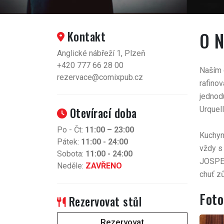
O 
Kontakt
Anglické nábřeží 1, Plzeň
+420 777 66 28 00
Naším 
rezervace@comixpub.cz
rafinov
jednod
Otevírací doba
Urquel
Po - Čt:
11:00 – 23:00
Kuchyn
Pátek:
11:00 - 24:00
vždy s
Sobota:
11:00 - 24:00
JOSPER,
Neděle:
ZAVŘENO
chuť z
Foto
Rezervovat stůl
Rezervovat