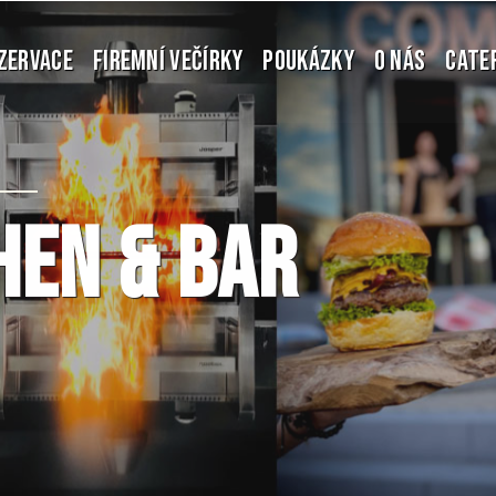
ZERVACE
FIREMNÍ VEČÍRKY
POUKÁZKY
O NÁS
CATE
hen & bar