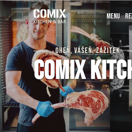
MENU
RE
Oheň, Vášeň, Zážitek
COMIX
kitc