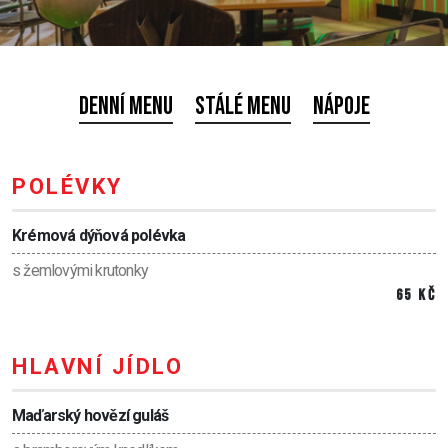
Denní menu
Stálé menu
Nápoje
POLÉVKY
Krémová dýňová polévka
s žemlovými krutonky
65 Kč
HLAVNÍ JÍDLO
Maďarský hovězí guláš