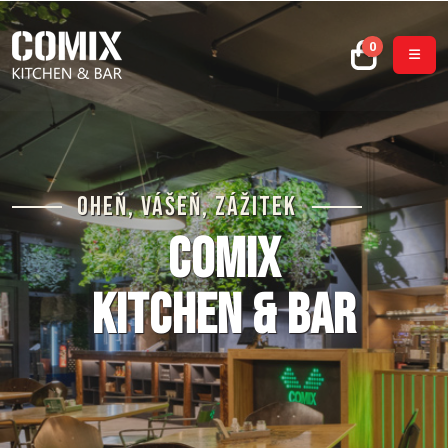
0
Oheň, Vášeň, Zážitek
COMIX
kitchen & bar