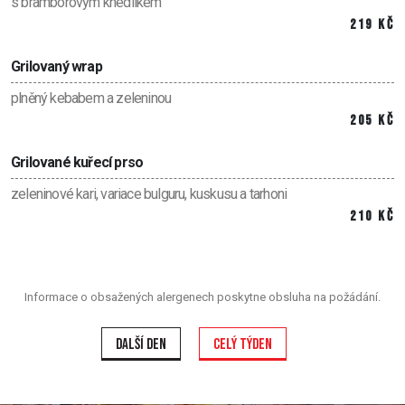
s bramborovým knedlíkem
219 Kč
Grilovaný wrap
plněný kebabem a zeleninou
205 Kč
Grilované kuřecí prso
zeleninové kari, variace bulguru, kuskusu a tarhoni
210 Kč
Informace o obsažených alergenech poskytne obsluha na požádání.
Další den
Celý týden